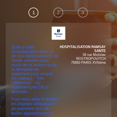
1
2
3
Suite à votre
HOSPITALISATION RAMSAY
SANTE
hospitalisation dans un
39 rue Mstislav
de nos établissements de
ROSTROPOVITCH
Santé, veuillez-vous
75850 PARIS XVIIème
munir de la facture ou de
la demande de
règlement pour remplir
les champs - "Vos
références" - du
règlement par CB ci-
dessous.
Pour vous aider à remplir
les champs obligatoires
du paiement des info-
bulles apparaissent en