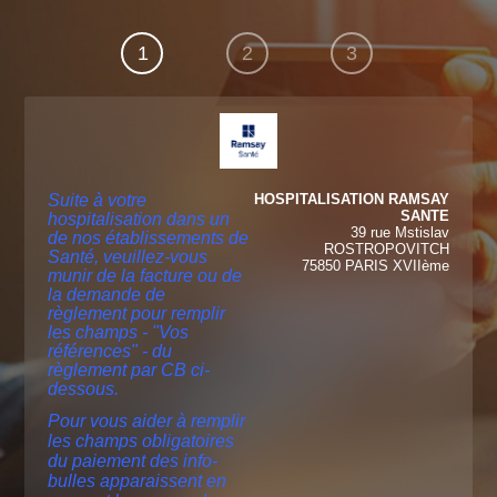
1
2
3
Suite à votre
HOSPITALISATION RAMSAY
SANTE
hospitalisation dans un
39 rue Mstislav
de nos établissements de
ROSTROPOVITCH
Santé, veuillez-vous
75850 PARIS XVIIème
munir de la facture ou de
la demande de
règlement pour remplir
les champs - "Vos
références" - du
règlement par CB ci-
dessous.
Pour vous aider à remplir
les champs obligatoires
du paiement des info-
bulles apparaissent en