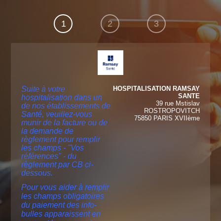
1
2
3
Suite à votre
HOSPITALISATION RAMSAY
SANTE
hospitalisation dans un
39 rue Mstislav
de nos établissements de
ROSTROPOVITCH
Santé, veuillez-vous
75850 PARIS XVIIème
munir de la facture ou de
la demande de
règlement pour remplir
les champs - "Vos
références" - du
règlement par CB ci-
dessous.
Pour vous aider à remplir
les champs obligatoires
du paiement des info-
bulles apparaissent en