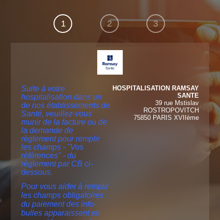
1
2
3
Suite à votre
HOSPITALISATION RAMSAY
SANTE
hospitalisation dans un
39 rue Mstislav
de nos établissements de
ROSTROPOVITCH
Santé, veuillez-vous
75850 PARIS XVIIème
munir de la facture ou de
la demande de
règlement pour remplir
les champs - "Vos
références" - du
règlement par CB ci-
dessous.
Pour vous aider à remplir
les champs obligatoires
du paiement des info-
bulles apparaissent en