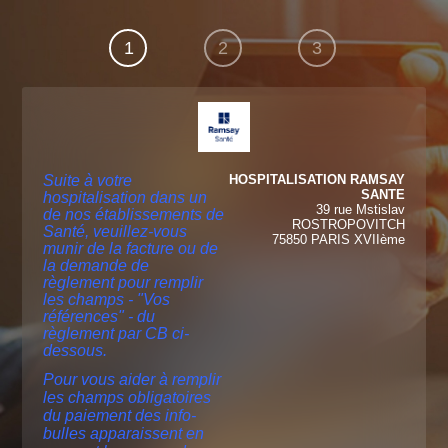
1
2
3
Suite à votre
HOSPITALISATION RAMSAY
SANTE
hospitalisation dans un
39 rue Mstislav
de nos établissements de
ROSTROPOVITCH
Santé, veuillez-vous
75850 PARIS XVIIème
munir de la facture ou de
la demande de
règlement pour remplir
les champs - "Vos
références" - du
règlement par CB ci-
dessous.
Pour vous aider à remplir
les champs obligatoires
du paiement des info-
bulles apparaissent en