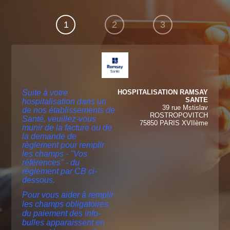
1
2
3
Suite à votre
HOSPITALISATION RAMSAY
SANTE
hospitalisation dans un
39 rue Mstislav
de nos établissements de
ROSTROPOVITCH
Santé, veuillez-vous
75850 PARIS XVIIème
munir de la facture ou de
la demande de
règlement pour remplir
les champs - "Vos
références" - du
règlement par CB ci-
dessous.
Pour vous aider à remplir
les champs obligatoires
du paiement des info-
bulles apparaissent en