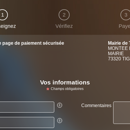
1
2
3
eignez
Vérifiez
Pay
e page de paiement sécurisée
Mairie de
MONTEE 
MAIRIE
73320 TI
Vos informations
*
Champs obligatoires
i
Commentaires
i