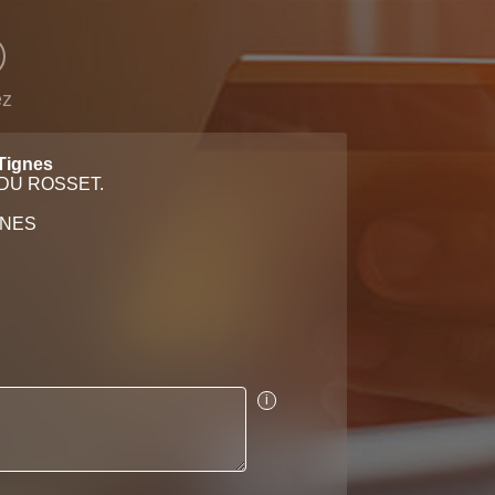
ez
 Tignes
DU ROSSET.
GNES
i