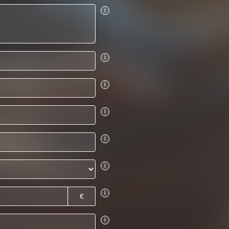
i
i
i
i
i
i
i
€
i