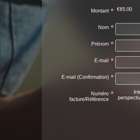
*
€85.00
Montant
*
Nom
*
Prénom
*
E-mail
*
E-mail (Confirmation)
*
In
Numéro
perspecti
facture/Référence