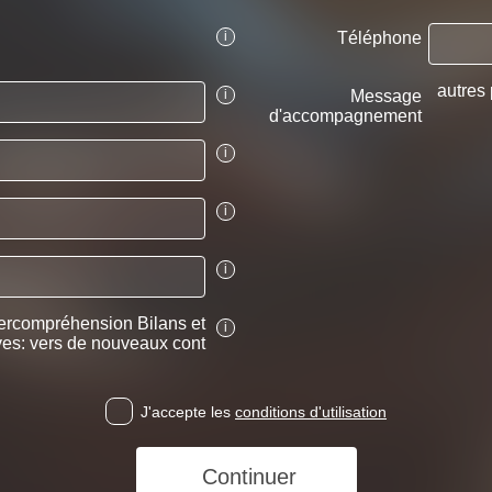
i
Téléphone
autres 
i
Message
d'accompagnement
i
i
i
tercompréhension Bilans et
i
ves: vers de nouveaux cont
J'accepte les
conditions d'utilisation