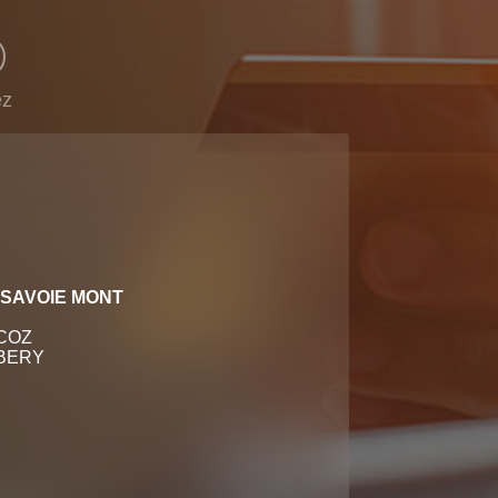
ez
 SAVOIE MONT
COZ
BERY