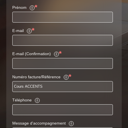
*
Prénom
i
*
E-mail
i
*
E-mail (Confirmation)
i
*
Numéro facture/Référence
i
Téléphone
i
Message d'accompagnement
i