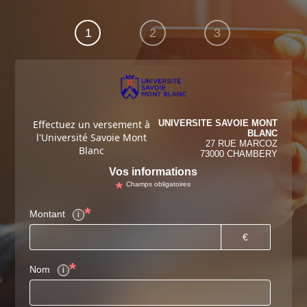
1
2
3
Effectuez un versement à
UNIVERSITE SAVOIE MONT
BLANC
l'Université Savoie Mont
27 RUE MARCOZ
Blanc
73000 CHAMBERY
Vos informations
*
Champs obligatoires
*
Montant
i
€
*
Nom
i