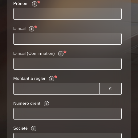
*
Prénom
i
*
E-mail
i
*
E-mail (Confirmation)
i
*
Montant à régler
i
€
Numéro client
i
Société
i