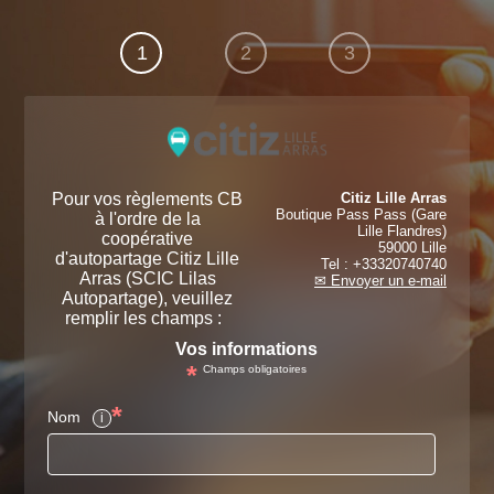
1
2
3
Pour vos règlements CB
Citiz Lille Arras
Boutique Pass Pass (Gare
à l'ordre de la
Lille Flandres)
coopérative
59000 Lille
d'autopartage Citiz Lille
Tel : +33320740740
Arras (SCIC Lilas
✉ Envoyer un e-mail
Autopartage), veuillez
remplir les champs :
Vos informations
*
Champs obligatoires
*
Nom
i